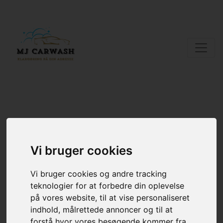
Kontakt informationer
Vi bruger cookies
Har du spørgersmål, henvendelser eller ønsker en uforpligtende
samtale om fast firma aftale kan jeg kontaktes på nedenstående.
Vi bruger cookies og andre tracking
Navn: Magnus Jensen
teknologier for at forbedre din oplevelse
Telefonnummer: 23342344
på vores website, til at vise personaliseret
Email: mjcarwash04@gmail.com
indhold, målrettede annoncer og til at
Adresse: Agertoften 34, 4320 Lejre
forstå hvor vores besøgende kommer fra.